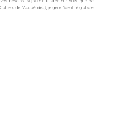
vos besoins. Aujourd’hui Directeur Artistique de
Cahiers de l’Académie…), je gère l’identité globale