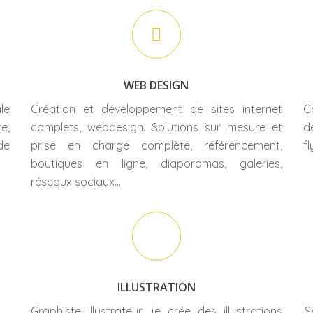
WEB DESIGN
le
Création et développement de sites internet
C
e,
complets, webdesign. Solutions sur mesure et
d
de
prise en charge complète, référencement,
fl
boutiques en ligne, diaporamas, galeries,
réseaux sociaux…
ILLUSTRATION
Graphiste illustrateur, je crée des illustrations
S