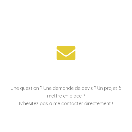
Aller
au
contenu
Ouvrir/fermer
le
menu
Une question ? Une demande de devis ? Un projet à
mettre en place ?
N’hésitez pas à me contacter directement !