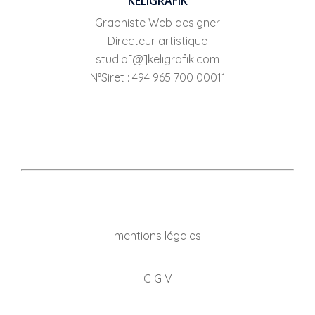
KELIGRAFIK
Graphiste Web designer
Directeur artistique
studio[@]keligrafik.com
N°Siret : 494 965 700 00011
mentions légales
C G V