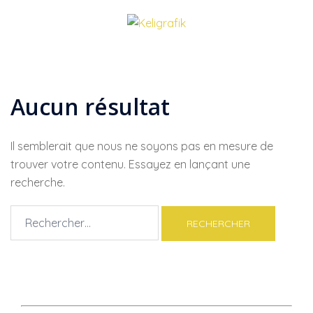
Aller
au
contenu
Ouvrir/fermer
le
menu
Aucun résultat
Il semblerait que nous ne soyons pas en mesure de
trouver votre contenu. Essayez en lançant une
recherche.
Rechercher :